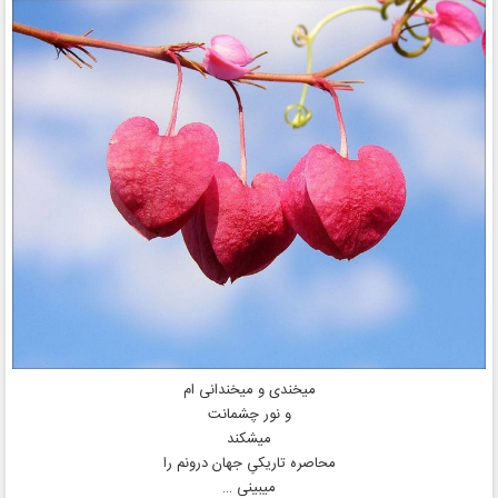
میخندی و میخندانی ام
و نور چشمانت
میشکند
محاصره تاریکیِ جهان درونم را
میبینی …