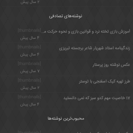
2 سال پیش
نوشته‌های تصادفی
[thumbnails]
آموزش بازی تخته نرد و قوانین بازی و نحوه حرکت مهره ها
4 سال پیش
[thumbnails]
زندگینامه استاد شهریار شاعر برجسته تبریزی
4 سال پیش
[thumbnails]
عکس نوشته روز پرستار
7 سال پیش
[thumbnails]
طرز تهیه کیک اسفنجی با توستر
2 سال پیش
[thumbnails]
17 خاصیت مهم کدو سبز که نمی دانستید
4 سال پیش
محبوب‌ترین نوشته‌ها
[thumbnails]