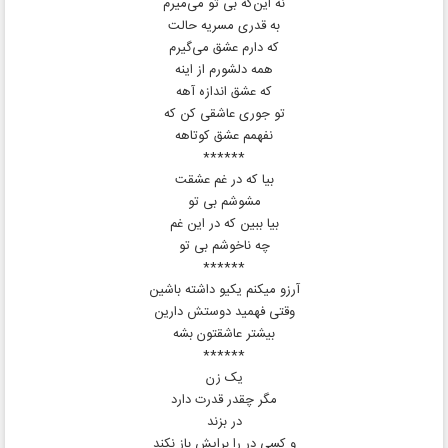
نه این‌که بی تو می‌میرم
به قدری مسریه حالت
که دارم عشق می‌گیرم
همه دلشورم از اینه
که عشق اندازه آهه
تو جوری عاشقی کن که
نفهمم عشق کوتاهه
******
بیا که در غم عشقت
مشوشم بی تو
بیا ببین که در این غم
چه ناخوشم بی تو
******
آرزو میکنم یکیو داشته باشین
وقتی فهمید دوستش دارین
بیشتر عاشقتون بشه
******
یک زن
مگر چقدر قدرت دارد
در بزند
و کسی در را برایش باز نکند