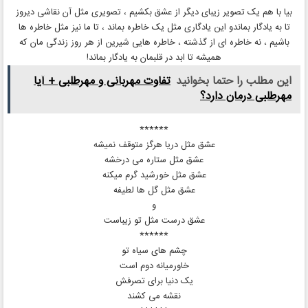
بیا با هم یک تصویر زیبای دیگر از عشق بکشیم ، تصویری مثل آن نقاشی دیروز
تا به یادگار بماندو این یادگاری مثل یک خاطره بماند ، تا ما نیز مثل خاطره ها
باشیم ، نه خاطره ای از گذشته ، خاطره هایی شیرین از هر روز زندگی مان که
همیشه تا ابد در قلبمان به یادگار بماند!
این مطلب را حتما بخوانید
تفاوت مهربانی و مهرطلبی + آیا
مهرطلبی درمان دارد؟
******
عشق مثل دریا هرگز متوقف نمیشه
عشق مثل ستاره می درخشه
عشق مثل خورشید گرم میکنه
عشق مثل گل ها لطیفه
و
عشق درست مثل تو زیباست
******
چشم های سیاه تو
خاورمیانه‌ دوم است
یک دنیا برای تصرفش
نقشه می‌ کشند