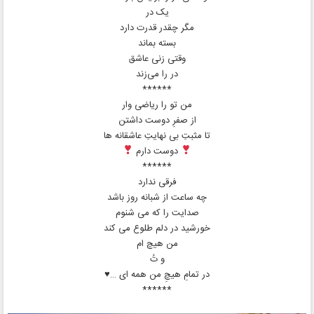
یک در
مگر چقدر قدرت دارد
بسته بماند
وقتی زنی عاشق
در را می‌زند
******
من تو را ریاضی وار
از صفرِ دوست داشتن
تا مثبتِ بی نهایتِ عاشقانه ها
دوست دارم
******
فرقی ندارد
چه ساعت از شبانه روز باشد
صدایت را که می شنوم
خورشید در دلم طلوع می کند
من هیچ ام
و تُ
در تمامِ هیچِ من همه ای …♥️
******