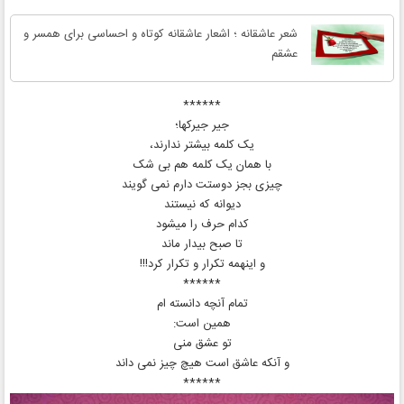
شعر عاشقانه ؛ اشعار عاشقانه کوتاه و احساسی برای همسر و
عشقم
******
ﺟﯿﺮ ﺟﯿﺮﮐﻬﺎ؛
ﯾﮏ ﮐﻠﻤﻪ ﺑﯿﺸﺘﺮ ﻧﺪﺍﺭﻧﺪ،
ﺑﺎ ﻫﻤﺎﻥ ﯾﮏ ﮐﻠﻤﻪ ﻫﻢ ﺑﯽ ﺷﮏ
ﭼﯿﺰﯼ ﺑﺠﺰ ﺩﻭﺳﺘﺖ ﺩﺍﺭﻡ ﻧﻤﯽ ﮔﻮﯾﻨﺪ
ﺩﯾﻮﺍﻧﻪ ﮐﻪ ﻧﯿﺴﺘﻨﺪ
ﮐﺪﺍﻡ ﺣﺮﻑ ﺭﺍ ﻣﯿﺸﻮﺩ
ﺗﺎ ﺻﺒﺢ ﺑﯿﺪﺍﺭ ﻣﺎﻧﺪ
ﻭ ﺍﯾﻨﻬﻤﻪ ﺗﮑﺮﺍﺭ و تکرار ﮐﺮﺩ!!!
******
تمام آنچه دانسته‌ ام
همین است:
تو عشق منی
و آنکه عاشق است هیچ چیز نمی‌ داند
******