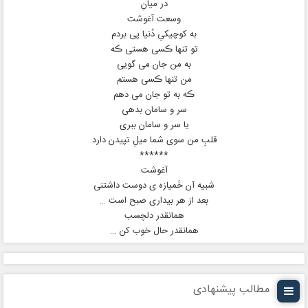
در میانِ
وسعت آغوشت
به کوچیکیِ دُنیا پی بردم
تو تنها ڪسی هستی ڪه
به من جان می گویی
من تنها ڪسی هستم
ڪه به تو جان می دهم
سر و سامان بدهی
یا سر و سامان ببری
قلبِ من سوی شما میلِ تپیدن دارد
******
آغوشت
شبیه آن خَمیازه ی دوست داشتنی
بعد از هر بیداری صبح است …
همانقدر دلچسب
همانقدر حال خوب کن …
مطالب پیشنهادی