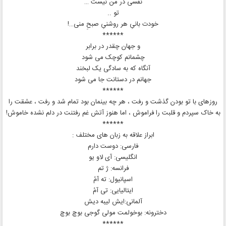
نفسی در من نیست …
تو ..
خودت بانیِ هر روشنیِ صبحِ منی…!
******
و جهان چقدر در برابر
چشمانم كوچک می‌ شود
آنگاه كه به سادگى يک لبخند
جهانم در دستانت جا می‌ شود
******
روزهای با تو بودن گذشت و رفت ، هر چه بینمان بود تمام شد و رفت ، عشقت را
به خاک سپردم و قلبت را فراموش ، اما هنوز آتش غم رفتنت در دلم نشده خاموش!
******
ابراز علاقه به زبان های مختلف :
فارسی: دوست دارم
انگلیسی: آی لاو یو
فرانسه: ژ تم
اسپانیول: ته آمُ
ایتالیایی: تی آمُ
آلمانی:ایش لیبه دیش
دخترونه: بوخولمت مولی‌ گوجی بوچ بوچ
******