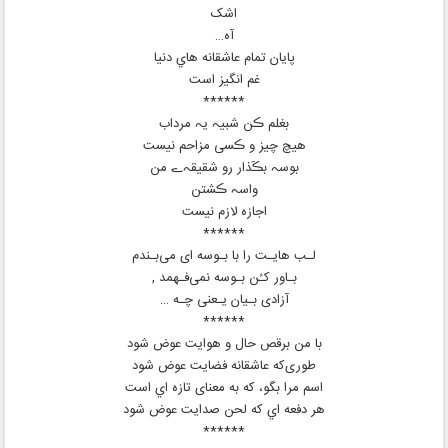
اشک
آه…
پایان تمام عاشقانه هاي‌ دنیا
غم انگیز است
******
بغلم ڪن شبیہ یہ مرداب
هیچ چیز و ڪسی مزاحم نیست
بوسہ بڪَذار رو شقیقہ‌ے من
واسہ ڪشتن
اجازه لازم نیست
******
لـب‌ هایـت را با بـوسه‌ ای می‌بـندم
بـاور کـُن بـوسه نمی‌فـهمد ,
آزادی بـیان یـعنی چـه …
******
با من برقص حال و هوایت عوض شود
طوری‌كه عاشقانه فضایت عوض شود
اسم مرا بگو، که به معنای تازه اي است
هر دفعه اي که لحن صدایت عوض شود
******