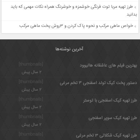
طرز تهیه مربا توت فرنگی خوشمزه و خوشرنگ همراه نکات مهمی که باید
بدانید
خواص ماهی مرکب و نحوه پاک کردن و 3روش پخت ماهی مرکب
آخرین نوشته‌ها
[thumbnails]
بهترین فیلم های عاشقانه هالیوود
2 سال پیش
[thumbnails]
دستور پخت کیک تولد اسفنجی ۳ تخم مرغی
2 سال پیش
[thumbnails]
طرز تهیه کیک اسفنجی با توستر
2 سال پیش
[thumbnails]
طرز تهیه کیک سوپر اسفنجی
2 سال پیش
[thumbnails]
طرز تهیه کیک شکلاتی 3 تخم مرغی