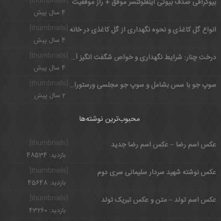
[thumbnails]
بیوگرافی صدف بیوتی اینفلوئنسر موفق + راز موفقیت
4 سال پیش
[thumbnails]
انواع گل کاغذی و نحوه نگهداری از گل کاغذی در خانه
4 سال پیش
[thumbnails]
درخت چنار: شرایط نگهداری و خواص شگفت انگیز آن برای بدن
4 سال پیش
[thumbnails]
سوپ جو با سس بشامل و سوپ جو مجلسی ورستورانی
2 سال پیش
محبوب‌ترین نوشته‌ها
[thumbnails]
عکس اسم رضا – عکس اسم رضا جدید
بازدید: 48534
[thumbnails]
عکس نوشته شهید سردار سلیمانی سری دوم
بازدید: 45648
[thumbnails]
عکس اسم تولد – متن و عکس تبریک تولد
بازدید: 43260