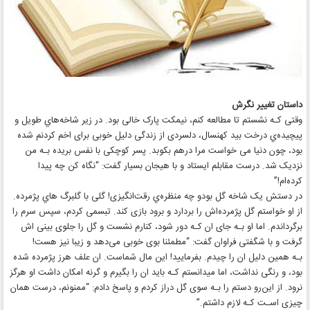
داستان تغییر نگرش
وقتی کـه نشستم تا مطالعه کنم، نیمکت پارک خالی بود. در زیر شاخه‌هاي‌ طویل و
پیچیده‌ي درخت بید کهنسال، دلسردی از زندگی دلیل خوبی برای اخم کردنم شده
بود، چون دنیا می خواست مرا درهم بکوبد. پسر کوچکی با نفس بریده بـه من
نزدیک شد. درست مقابلم ایستاد و با هیجان بسیار گفت:‌ “نگاه کن چه پیدا
کرده‌ام!”
در دستش یک شاخه گل بودو چه منظره‌ي رقت‌انگیزی! گلی با گلبرگ هاي‌ پژمرده.
از او خواستم گل پژمرده‌اش را بردارد و برود بازی کند. تبسمی کردم، سپس سرم را
برگرداندم. اما او بـه جای ان کـه دور شود، کنارم نشست و گل را جلوی بینی اش
گرفت و با شگفتی فراوان گفت: “مطمئنا بوی خوبی می‌دهد و زیبا نیز هست!
بـه همین دلیل ان را چیدم. بفرمایید! این مال شماست. ان علف هرز پژمرده شده
بود، و رنگی نداشت، اما میدانستم کـه باید ان را بگیرم و گرنه امکان داشت او هرگز
نرود. از این‌رو دستم را بـه سوی گل دراز کردم و پاسخ دادم: “ممنونم، درست همان
چیزی اسـت کـه لازم داشتم.”