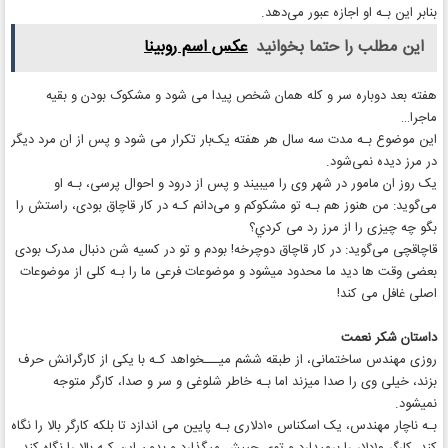
بنابر این بـه او اجازه عبور می‌دهد.
این مطلب را حتما بخوانید
عکس اسم روبینا
هفته بعد دوباره سر و کله همان شخص پیدا می شود و مشکوک بودن و بقیه
ماجرا…
این موضوع بـه مدت سه سال هر هفته یک‌بار تکرار می شود و پس از ان مرد دیگر
در مرز دیده نمی‌شود.
یک روز ان مامور در شهر وی را میبیند و پس از درود و احوال پرسی، بـه او
می‌گوید: من هنوز هم بـه تو مشکوکم و می‌دانم کـه در کار قاچاق بودی، راستش را
بگو چه چیزی را از مرز رد می کردي؟
قاچاقچی می‌گوید: در کار قاچاق دوچرخه! بودم و تو در کسیه شن دنبال مدرک بودی
بعضی وقت ها دید ما محدود میشود و موضوعات فرعی ما را بـه کلی از موضوعات
اصلی غافل می کند!
داستان شکر نعمت
روزی مهندس ساختمانی، از طبقه ششم میـــخواهد کـه با یکی از کارگرانش حرف
بزند، خیلی وی را صدا میزند اما بـه خاطر شلوغی و سر و صدا، کارگر متوجه
نمیشود.
بـه ناچار مهندس، یک اسکناس ۱۰دلاری بـه پایین می اندازد تا بلکه کارگر بالا را نگاه