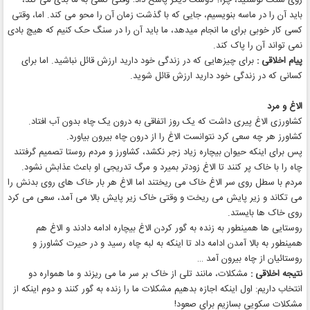
باید آن را در ماسه بنویسیم، جایی که با گذشت زمان آن را محو می کند. اما، وقتی
کسی کار خوبی برای ما انجام میدهد، ما باید آن را در سنگ حک کنیم که هیچ بادی
نمی تواند آن را پاک کند.
پیام اخلاقی :
برای چیزهایی که در زندگی خود دارید ارزش قائل نباشید. اما برای
کسانی که در زندگی خود دارید ارزش قائل شوید.
الاغ و مرد
کشاورزی الاغ پیری داشت که یک روز اتفاقی به درون یک چاه بدون آب افتاد.
کشاورز هر چه سعی کرد نتوانست الاغ را از درون چاه بیرون بیاورد.
پس برای اینکه حیوان بیچاره زیاد زجر نکشد، کشاورز و مردم روستا تصمیم گرفتند
چاه را با خاک پر کنند تا الاغ زودتر بمیرد و مرگ تدریجی او باعث عذابش نشود.
مردم با سطل روی سر الاغ خاک می ریختند اما الاغ هر بار خاک های روی بدنش را
می تکاند و زیر پایش می ریخت و وقتی خاک زیر پایش بالا می آمد، سعی می کرد
روی خاک ها بایستد.
روستایی ها همینطور به زنده به گور کردن الاغ بیچاره ادامه دادند و الاغ هم
همینطور به بالا آمدن ادامه داد تا اینکه به لبه چاه رسید و در حیرت کشاورز و
روستائیان از چاه بیرون آمد …
نتیجه اخلاقی :
مشکلات، مانند تلی از خاک بر سر ما می ریزند و ما همواره دو
انتخاب داریم: اول اینکه اجازه بدهیم مشکلات ما را زنده به گور کنند و دوم اینکه از
مشکلات سکویی بسازیم برای صعود!