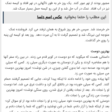
مجبور بودند از نهر عبور کنند. یک روز خر به طور ناگهانی در نهر افتاد و کیسه نمک
نیز در آب افتاد. نمک در آب حل شد و از این رو کیسه حمل بسیار سبک شد.
این مطلب را حتما بخوانید
عکس اسم دلسا
خر خرسند شد. سپس خر هر روز شروع به همان ترفند می کرد. فروشنده نمک
متوجه این نیرنگ شد و تصمیم گرفت تا به آن عبرت دهد. روز بعد او کیسه ای پنبه
را روی خر گذاشت.
بهترین دوست
داستانی هست که میگوید که دو دوست در کویر قدم می زدند. در بین راه سفر آنها
با هم مشاجره کردند و یکی از دوستان به صورت دیگری سیلی زد. کسی که سیلی
خورده بود صدمه دید، اما بدون گفتن چیزی، در شن نوشت؛ امروز بهترین دوست
من سیلی به صورت من زد.
آنها پیاده روی خود را ادامه دادند تا اینکه پیدا کردند، جایی که تصمیم گرفتند حمام
کنند. کسی که سیلی خورده بود در باتلاق گیر کرد و داشت غرق می شد، اما دوست
او را نجات داد. بعد از نجات یافتن از غرق شدن، روی سنگی نوشت؛ امروز بهترین
دوست من زندگی من را نجات داد.
دوستی که به بهترین دوست خود سیلی زده و او را نجات داده بود از او سوال کرد؛
بعد از اینکه شما را آزار دادم، شما در شن نوشتید و اکنون که شما را نجات دادم بر
روی سنگ نوشتید، چرا؟ دوست دیگر پاسخ داد؛ وقتی کسی به ما بدی می کند،