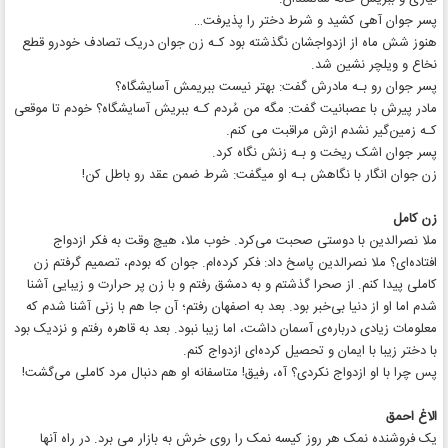
پسر جوان آهی کشید و شرط دختر را پذیرفت…
هنوز شش ماه از ازدواجشان نگذشته بود کـه زن جوان دریک تصادف خودرو قطع
نخاع و ویلچر نشین شد.
پسر جوان رو بـه مادرش گفت: بهتر نیست ببریمش آسایشگاه؟
مادر پیرش با عصبانیت گفت: مگه من مُردم کـه ببریش آسایشگاه؟ خودم تا موقعی
کـه زمین‌گیر نشدم ازش مراقبت می کنم.
پسر جوان اشک ریخت و بـه زنش نگاه کرد.
زن جوان انگار با نگاهش بـه او میگفت: شرط ضمن عقد رو باطل کن!
زن کامل
ملا نصر‌الدین با دوستی صحبت می‌کرد. خوب ملا، هیچ وقت به فکر ازدواج
افتاده‌ای؟ ملا نصر‌الدین پاسخ داد: فکر کرده‌ام. جوان که بودم، تصمیم گرفتم زن
کاملی پیدا کنم. از صحرا گذشتم و به دمشق رفتم و با زن پر حرارت و زیبایی آشنا
شدم اما او از دنیا بی‌خبر بود. بعد به اصفهان رفتم؛ آن جا هم با زنی آشنا شدم که
معلومات زیادی درباره‌ی آسمان داشت، اما زیبا نبود. بعد به قاهره رفتم و نزدیک بود
با دختر زیبا با ایمان و تحصیل کرده‌ای ازدواج کنم.
پس چرا با او ازدواج نکردی؟ آه، رفیق! متاسفانه او هم دنبال مرد کاملی می‌گشت!
الاغ احمق
یک فروشنده نمک هر روز کیسه نمک را روی خرش به بازار می برد. در راه آنها