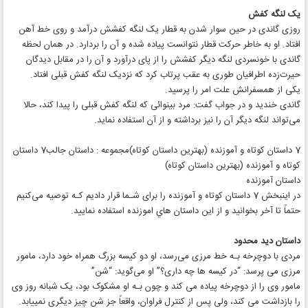
یک لنگه کفش
روزی گاندی در حین سوار شدن به قطار یک لنگه کفشش درآمد و روی خط آهن
افتاد. او به خاطر حرکت قطار نتوانست پیاده شده و آن را بردارد. در همان لحظه
گاندی با خونسردی لنگه دیگر کفشش را از پای درآورد و آن را در مقابل دیدگان
حیرت‌زده اطرافیان طوری به عقب پرتاب کرد که نزدیک لنگه کفش قبلی افتاد.
یکی از همسفرانش علت امر را پرسید.
گاندی خندید و در جواب گفت: مرد بینوائی که لنگه کفش قبلی را پیدا کند، حالا
می‌تواند لنگه دیگر آن را نیز برداشته و از آن استفاده نماید.
7 داستان کوتاه و آموزنده (بهترین داستان کوتاه)مجموعه : داستان جالب7 داستان
کوتاه و آموزنده (بهترین داستان کوتاه)
داستان‌ آموزنده
در اینبخش 7 داستان کوتاه و آموزنده را برای شـما قرار دادیم کـه توصیه می‌کنیم
حتماً تا آخر بخوانید و از این داستان هاي‌ اموزنده استفاده نمایید.
داستان دید محدود
مردی با دوچرخه بـه خط مرزی می‌رسد، او دو کیسه بزرگ همراه خود دارد، مامور
مرزی می پرسد: “در کیسه ها چه داری؟” او می‌گوید: “شن”
مامور وی را از دوچرخه پیاده می کند و چون بـه او مشکوک بود، یک شبانه روز وی
را بازداشت می کند، ولی پس از کنترل فراوان، واقعاً جز شن چیز دیگری نمییابد.