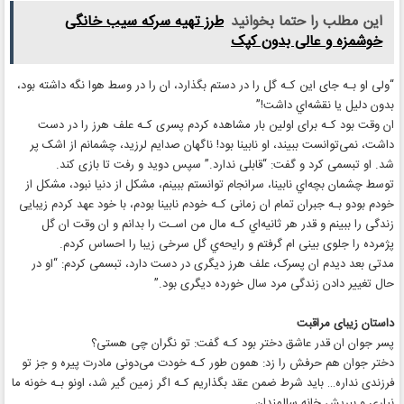
این مطلب را حتما بخوانید
طرز تهیه سرکه سیب خانگی
خوشمزه و عالی بدون کپک
“ولی او بـه جای این کـه گل را در دستم بگذارد، ان را در وسط هوا نگه داشته بود،
بدون دلیل یا نقشه‌اي داشت!”
ان وقت بود کـه برای اولین بار مشاهده کردم پسری کـه علف هرز را در دست
داشت، نمی‌توانست ببیند، او نابینا بود! ناگهان صدایم لرزید، چشمانم از اشک پر
شد. او تبسمی کرد و گفت: “قابلی ندارد.” سپس دوید و رفت تا بازی کند.
توسط چشمان بچه‌اي نابینا، سرانجام توانستم ببینم، مشکل از دنیا نبود، مشکل از
خودم بودو بـه جبران تمام ان زمانی کـه خودم نابینا بودم، با خود عهد کردم زیبایی
زندگی را ببینم و قدر هر ثانیه‌اي کـه مال من اسـت را بدانم و ان وقت ان گل
پژمرده را جلوی بینی‌ ام گرفتم و رایحه‌ي گل سرخی زیبا را احساس کردم.
مدتی بعد دیدم ان پسرک، علف هرز دیگری در دست دارد، تبسمی کردم: “او در
حال تغییر دادن زندگی مرد سال خورده‌ دیگری بود.”
داستان زیبای مراقبت
پسر جوان ان قدر عاشق دختر بود کـه گفت: تو نگران چی هستی؟
دختر جوان هم حرفش را زد: همون طور کـه خودت می‌دونی مادرت پیره و جز تو
فرزندی نداره… باید شرط ضمن عقد بگذاریم کـه اگر زمین گیر شد، اونو بـه خونه ما
نیاری و ببریش خانه سالمندان.