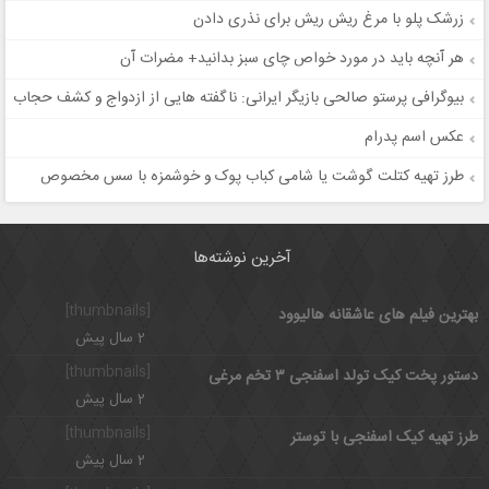
زرشک پلو با مرغ ریش ریش برای نذری دادن
هر آنچه باید در مورد خواص چای سبز بدانید+ مضرات آن
بیوگرافی پرستو صالحی بازیگر ایرانی: ناگفته هایی از ازدواج و کشف حجاب
عکس اسم پدرام
طرز تهیه کتلت گوشت یا شامی کباب پوک و خوشمزه با سس مخصوص
آخرین نوشته‌ها
[thumbnails]
بهترین فیلم های عاشقانه هالیوود
2 سال پیش
[thumbnails]
دستور پخت کیک تولد اسفنجی ۳ تخم مرغی
2 سال پیش
[thumbnails]
طرز تهیه کیک اسفنجی با توستر
2 سال پیش