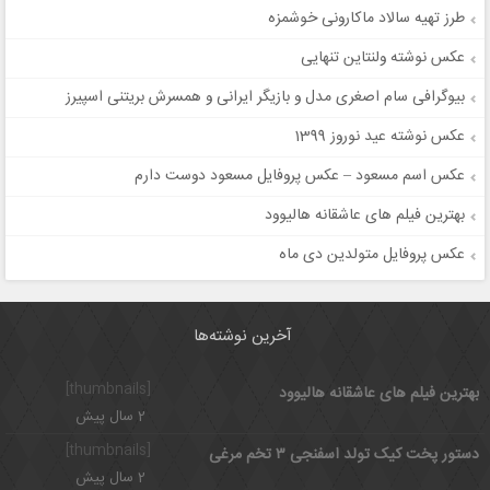
طرز تهیه سالاد ماکارونی خوشمزه
عکس نوشته ولنتاین تنهایی
بیوگرافی سام اصغری مدل و بازیگر ایرانی و همسرش بریتنی اسپیرز
عکس نوشته عید نوروز 1399
عکس اسم مسعود – عکس پروفایل مسعود دوست دارم
بهترین فیلم های عاشقانه هالیوود
عکس پروفایل متولدین دی ماه
آخرین نوشته‌ها
[thumbnails]
بهترین فیلم های عاشقانه هالیوود
2 سال پیش
[thumbnails]
دستور پخت کیک تولد اسفنجی ۳ تخم مرغی
2 سال پیش