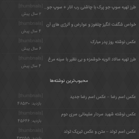
[thumbnails]
طرز تهیه سوپ جو پرک با چاشنی رب انار + سوپ جو پرک
2 سال پیش
[thumbnails]
خواص شگفت انگیز چلغوز و عوارض و آلرژی های آن
4 سال پیش
[thumbnails]
عکس نوشته روز پدر مبارک
6 سال پیش
[thumbnails]
طرز تهیه سالاد الویه خوشمزه و بی نظیر با سینه مرغ
4 سال پیش
محبوب‌ترین نوشته‌ها
[thumbnails]
عکس اسم رضا – عکس اسم رضا جدید
بازدید: 48530
[thumbnails]
عکس نوشته شهید سردار سلیمانی سری دوم
بازدید: 45646
[thumbnails]
عکس اسم تولد – متن و عکس تبریک تولد
بازدید: 43255