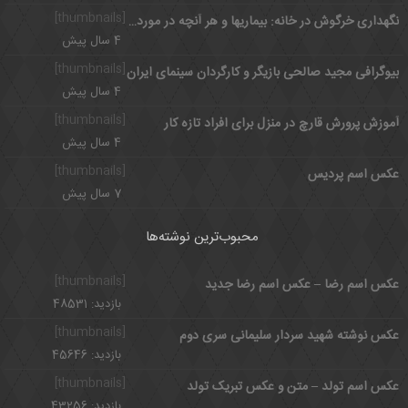
[thumbnails]
نگهداری خرگوش در خانه: بیماریها و هر آنچه در مورد خرگوش باید بدانید
4 سال پیش
[thumbnails]
بیوگرافی مجید صالحی بازیگر و کارگردان سینمای ایران
4 سال پیش
[thumbnails]
آموزش پرورش قارچ در منزل برای افراد تازه کار
4 سال پیش
[thumbnails]
عکس اسم پردیس
7 سال پیش
محبوب‌ترین نوشته‌ها
[thumbnails]
عکس اسم رضا – عکس اسم رضا جدید
بازدید: 48531
[thumbnails]
عکس نوشته شهید سردار سلیمانی سری دوم
بازدید: 45646
[thumbnails]
عکس اسم تولد – متن و عکس تبریک تولد
بازدید: 43256