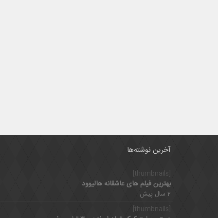
آخرین نوشته‌ها
[thumbnails]
بهترین فیلم های عاشقانه هالیوود
2 سال پیش
[thumbnails]