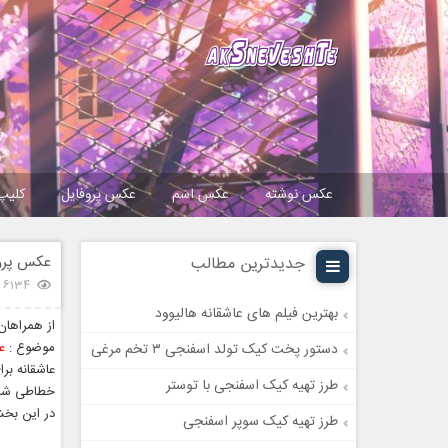
عکس نوشته
عکس اسم
عکس پروفایل
کلیپ
عکس پروف
جدیدترین مطالب
6134 بازدید
بهترین فیلم های عاشقانه هالیوود
از همراها
موضوع :
عک
دستور پخت کیک تولد اسفنجی ۳ تخم مرغی
عاشقانه بر
طرز تهیه کیک اسفنجی با توستر
خطاطی شده
در این بخش
طرز تهیه کیک سوپر اسفنجی