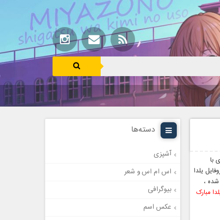
دسته‌ها
آشپزی
 با
ایل یلدا
اس ام اس و شعر
شده ،
بیوگرافی
دا مبارک
عکس اسم