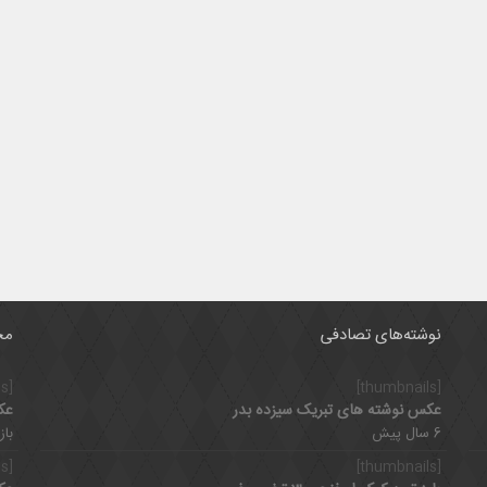
نوشته‌های تصادفی
مح
[thumbnails]
[thumbnails]
عکس نوشته های تبریک سیزده بدر
عک
6 سال پیش
بازدی
[thumbnails]
[thumbnails]