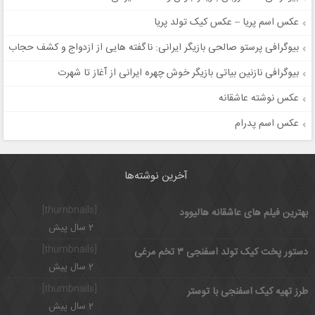
عکس اسم پریا – عکس کیک تولد پریا
بیوگرافی پرستو صالحی بازیگر ایرانی: ناگفته هایی از ازدواج و کشف حجاب
بیوگرافی نازنین بیاتی بازیگر خوش چهره ایرانی از آغاز تا شهرت
عکس نوشته عاشقانه
عکس اسم پدرام
آخرین نوشته‌ها
[thumbnails]
بهترین فیلم های عاشقانه هالیوود
2 سال پیش
[thumbnails]
دستور پخت کیک تولد اسفنجی ۳ تخم مرغی
2 سال پیش
[thumbnails]
طرز تهیه کیک اسفنجی با توستر
2 سال پیش