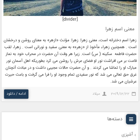
[divider]
معنی اسم زهرا
زهرا اسم دخترانه است، معنی زهرا: زهرا: مؤنث «ازهر» به معنای روشن و درخشان
است . همچنین زهراء مأخوذ از «زهره» به معنی سفید و نورانی است . زهرا، لقب
حضرت فاطمه سکینه ( س) است. زیرا هر وقت آن حضرت در محراب خود به نماز
قامت بر می افراشت نور او فضای عرش را روشن می کرد بطوریکه اهل آسمان نور
مبارک او را تماشا می کردند . و آن حضرت حالات عجیبی داشت و در عبادت آنچنان
غرق حق تعالی می شد که نور سفیدی تمام وجود او را فرا می گرفت و باعث حیرت
عرشیان می شد.
2019/12/22
میلاد
ادامه / دانلود
دسته‌ها
آشپزی