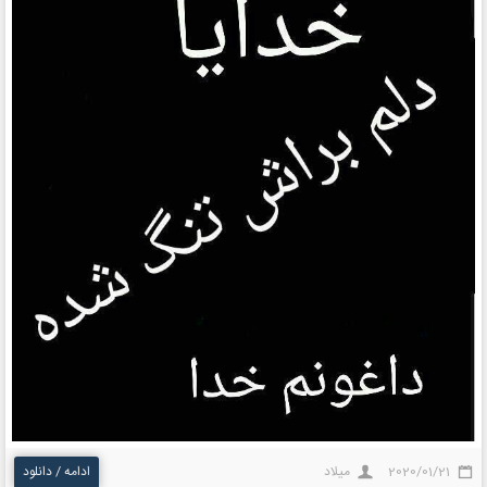
2020/01/21
میلاد
ادامه / دانلود