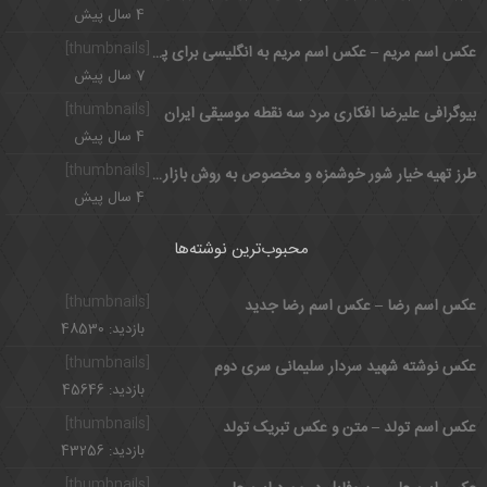
4 سال پیش
[thumbnails]
عکس اسم مریم – عکس اسم مریم به انگلیسی برای پروفایل
7 سال پیش
[thumbnails]
بیوگرافی علیرضا افکاری مرد سه نقطه موسیقی ایران
4 سال پیش
[thumbnails]
طرز تهیه خیار شور خوشمزه و مخصوص به روش بازاری
4 سال پیش
محبوب‌ترین نوشته‌ها
[thumbnails]
عکس اسم رضا – عکس اسم رضا جدید
بازدید: 48530
[thumbnails]
عکس نوشته شهید سردار سلیمانی سری دوم
بازدید: 45646
[thumbnails]
عکس اسم تولد – متن و عکس تبریک تولد
بازدید: 43256
[thumbnails]