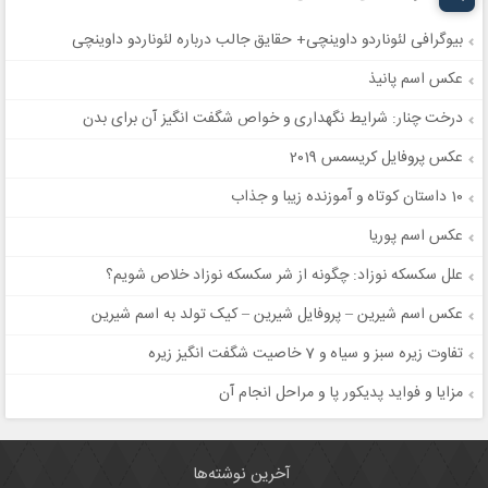
بیوگرافی لئوناردو داوینچی+ حقایق جالب درباره لئوناردو داوینچی
عکس اسم پانیذ
درخت چنار: شرایط نگهداری و خواص شگفت انگیز آن برای بدن
عکس پروفایل کریسمس 2019
10 داستان کوتاه و آموزنده زیبا و جذاب
عکس اسم پوریا
علل سكسكه نوزاد: چگونه از شر سکسکه نوزاد خلاص شویم؟
عکس اسم شیرین – پروفایل شیرین – کیک تولد به اسم شیرین
تفاوت زیره سبز و سیاه و 7 خاصیت شگفت انگیز زیره
مزایا و فواید پدیکور پا و مراحل انجام آن
آخرین نوشته‌ها