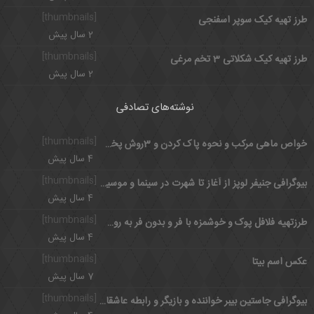
[thumbnails]
طرز تهیه کیک سوپر اسفنجی
2 سال پیش
[thumbnails]
طرز تهیه کیک شکلاتی 3 تخم مرغی
2 سال پیش
نوشته‌های تصادفی
[thumbnails]
خواص ماهی مرکب و نحوه پاک کردن و 3روش پخت ماهی مرکب
4 سال پیش
[thumbnails]
بیوگرافی جنیفر لوپز از آغاز تا شهرت در سینما و موسیقی
4 سال پیش
[thumbnails]
طرزتهیه فلافل پوک و خوشمزه با فر و بدون فر به روش جنوبی
4 سال پیش
[thumbnails]
عکس اسم بیتا
7 سال پیش
[thumbnails]
بیوگرافی جاستین بیبر خواننده و بازیگر و رابطه عاشقانه با سلنا گومز