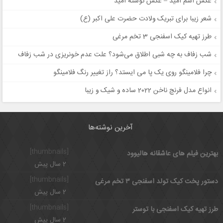
عکس اسم امید – عکس نوشته امید
شعر زیبا برای تبریک ولادت حضرت علی‌ اکبر (ع)
طرز تهیه کیک اسفنجی 3 تخم مرغی
شب زفاف به چه شبی اطلاق می‌شود؟ علت عدم خونریزی در شب زفاف
چرا فلامینگو روی یک پا می ایستد؟ راز تغییر رنگ فلامینگو
انواع مدل فرنچ ناخن 2022 ساده و شیک و زیبا
آخرین نوشته‌ها
[thumbnails]
بهترین فیلم های عاشقانه هالیوود
2 سال پیش
[thumbnails]
دستور پخت کیک تولد اسفنجی ۳ تخم مرغی
2 سال پیش
[thumbnails]
طرز تهیه کیک اسفنجی با توستر
2 سال پیش