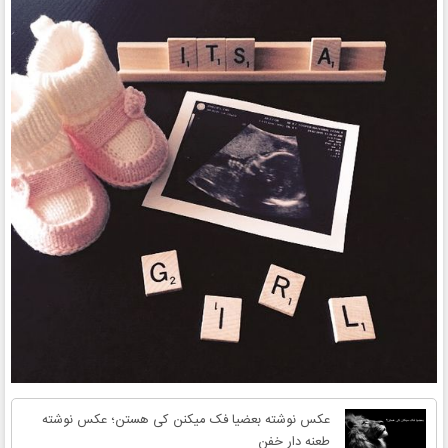
عکس نوشته بعضیا فک میکنن کی هستن؛ عکس نوشته
طعنه دار خفن