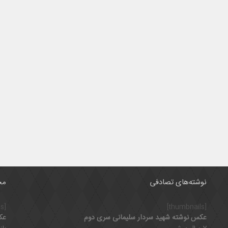
نوشته‌های تصادفی
مح
[thumbnails]
[thumbnails]
عکس نوشته شهید سردار سلیمانی سری دوم
عک