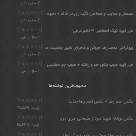
4 سال پیش
[thumbnails]
همستر و معایب و محاسن نگهداری در خانه + نحوه نگهداری
4 سال پیش
[thumbnails]
طرز تهیه کیک اسفنجی 3 تخم مرغی
2 سال پیش
[thumbnails]
بیوگرافی محمدرضا فروتن و ماجرای تغییر جنسیت سوپراستار دهه هفتاد
4 سال پیش
[thumbnails]
طرز تهیه سوپ بلغور جو و رشته + سوپ جو مجلسی
2 سال پیش
محبوب‌ترین نوشته‌ها
[thumbnails]
عکس اسم رضا – عکس اسم رضا جدید
بازدید: 48529
[thumbnails]
عکس نوشته شهید سردار سلیمانی سری دوم
بازدید: 45645
[thumbnails]
عکس اسم تولد – متن و عکس تبریک تولد