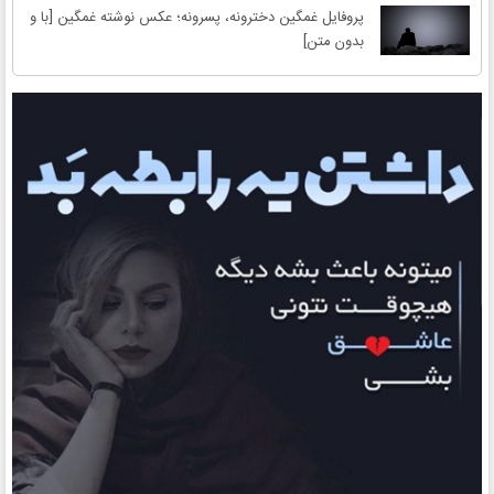
پروفایل غمگین دخترونه، پسرونه؛ عکس نوشته غمگین [با و
بدون متن]