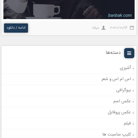
2020/01/16
میلاد
ادامه / دانلود
دسته‌ها
آشپزی
اس ام اس و شعر
بیوگرافی
عکس اسم
عکس پروفایل
فیلم
کلیپ مناسبت ها