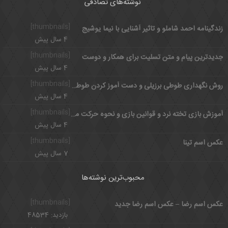
نوشته‌های تصادفی
[thumbnails]
زندگینامه احمد شاملو و تاثیر آشنایی با نیما یوشیج
4 سال پیش
[thumbnails]
جدیدترین پیام و متن تسلیت برای همکار و دوست
4 سال پیش
[thumbnails]
روش نگهداری طوطی برزیلی و دست آموز کردن طوطی کوتوله
4 سال پیش
[thumbnails]
آموزش بازی تخته نرد و قوانین بازی و نحوه حرکت مهره ها
4 سال پیش
[thumbnails]
عکس اسم تینا
7 سال پیش
محبوب‌ترین نوشته‌ها
[thumbnails]
عکس اسم رضا – عکس اسم رضا جدید
بازدید: 48534