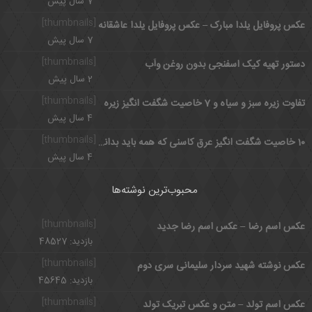
7 سال پیش
[thumbnails]
عکس پروفایل یلدا مبارک – عکس پروفایل یلدا عاشقانه
7 سال پیش
[thumbnails]
دستور تهیه کیک اسفنجی بدون روغن وآب
2 سال پیش
[thumbnails]
تفاوت زیره سبز و سیاه و 7 خاصیت شگفت انگیز زیره
4 سال پیش
[thumbnails]
10 خاصیت شگفت انگیز عرق کاسنی که همه باید بدانند
4 سال پیش
محبوب‌ترین نوشته‌ها
[thumbnails]
عکس اسم رضا – عکس اسم رضا جدید
بازدید: 48527
[thumbnails]
عکس نوشته شهید سردار سلیمانی سری دوم
بازدید: 45645
[thumbnails]
عکس اسم تولد – متن و عکس تبریک تولد