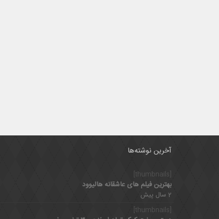
آخرین نوشته‌ها
[thumbnails]
بهترین فیلم های عاشقانه هالیوود
2 سال پیش
[thumbnails]