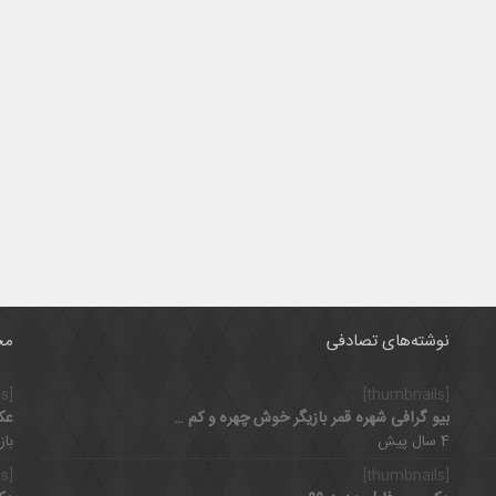
نوشته‌های تصادفی
مح
[thumbnails]
[thumbnails]
بیو گرافی شهره قمر بازیگر خوش چهره و کم کار سینمای ایران
عک
4 سال پیش
بازدی
[thumbnails]
[thumbnails]