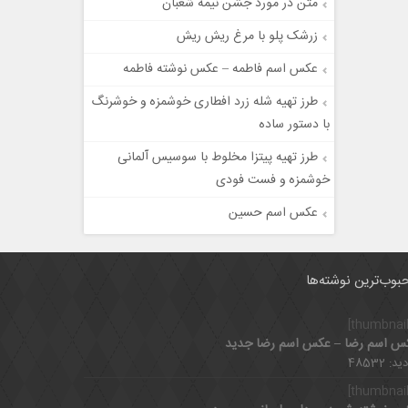
متن در مورد جشن نیمه شعبان
زرشک پلو با مرغ ریش ریش
عکس اسم فاطمه – عکس نوشته فاطمه
طرز تهیه شله زرد افطاری خوشمزه و خوشرنگ
با دستور ساده
طرز تهیه پیتزا مخلوط با سوسیس آلمانی
خوشمزه و فست فودی
عکس اسم حسین
بوب‌ترین نوشته‌ها
س اسم رضا – عکس اسم رضا جدید
د: 48532