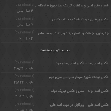
[thumbnails]
شعر و متن ادبی و عاشقانه تبریک عید نوروز + لحظه تحویل سال نو 1401
4 سال پیش
[thumbnails]
عکس پروفایل مردانه شیک و جذاب خاص
7 سال پیش
[thumbnails]
جدیدترین جملات و اشعار کوتاه و بلند در وصف مادر
4 سال پیش
محبوب‌ترین نوشته‌ها
[thumbnails]
عکس اسم رضا – عکس اسم رضا جدید
بازدید: 48526
[thumbnails]
عکس نوشته شهید سردار سلیمانی سری دوم
بازدید: 45644
[thumbnails]
عکس اسم تولد – متن و عکس تبریک تولد
بازدید: 43253
[thumbnails]
عکس اسم علی – پروفایل در مورد اسم علی
بازدید: 42011