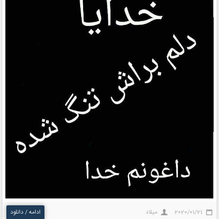
2020/01/21
میلاد
ادامه / دانلود