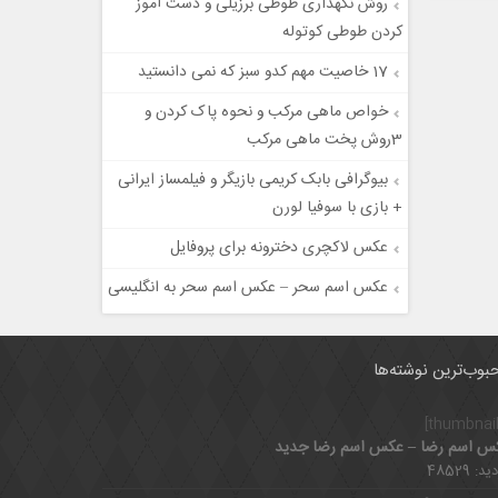
روش نگهداری طوطی برزیلی و دست آموز
کردن طوطی کوتوله
17 خاصیت مهم کدو سبز که نمی دانستید
خواص ماهی مرکب و نحوه پاک کردن و
3روش پخت ماهی مرکب
بیوگرافی بابک کریمی بازیگر و فیلمساز ایرانی
+ بازی با سوفیا لورن
عکس لاکچری دخترونه برای پروفایل
عکس اسم سحر – عکس اسم سحر به انگلیسی
بوب‌ترین نوشته‌ها
س اسم رضا – عکس اسم رضا جدید
د: 48529