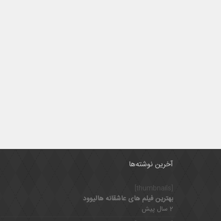
آخرین نوشته‌ها
[thumbnails]
بهترین فیلم های عاشقانه هالیوود
2 سال پیش