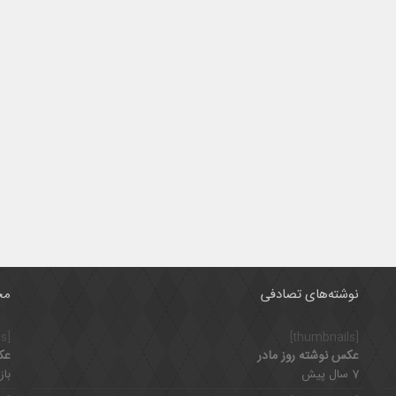
نوشته‌های تصادفی
مح
[thumbnails]
[thumbnails]
عکس نوشته روز مادر
عک
7 سال پیش
بازدی