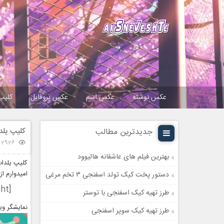
عکس نوشته
عکس اسم
عکس پروفایل
کلیپ
کلیپ‌ یل
جدیدترین مطالب
2926 بازدید
بهترین فیلم های عاشقانه هالیوود
کلیپ‌ یلدا
امیدوارم ا
دستور پخت کیک تولد اسفنجی ۳ تخم مرغی
[highlight]کلیپ‌ یلدات مبارک همراه با آهنگ تو شب یلدای منی[/highlight]
طرز تهیه کیک اسفنجی با توستر
نمایشگر وی
طرز تهیه کیک سوپر اسفنجی