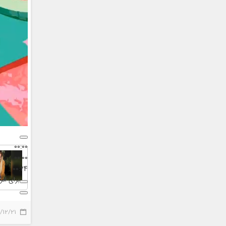
00:00
00:00
00:24
برای افز
/12/21