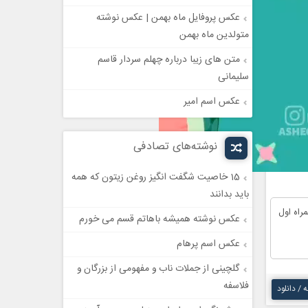
عکس پروفایل ماه بهمن | عکس نوشته
متولدین ماه بهمن
متن های زیبا درباره چهلم سردار قاسم
سلیمانی
عکس اسم امیر
نوشته‌های تصادفی
15 خاصیت شگفت انگیز روغن زیتون که همه
باید بدانند
راه اول
عکس نوشته همیشه باهاتم قسم می خورم
عکس اسم پرهام
گلچینی از جملات ناب و مفهومی از بزرگان و
فلاسفه
ه / دانلود