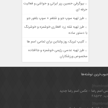
بیوگرفی حصین رپر ایرانی و حواشی و فعالیت
حرفه ای
طرز تهیه سوپ جو و شلغم + سوپ بلغور جو
طرز تهیه شله زرد افطاری خوشمزه و خوشرنگ
با دستور ساده
کلیپ تبریک روز ولنتاین برای تمامی اسم ها
طرز تهیه عدسی رژیمی خوشمزه و جاافتاده
مخصوص ورزشکاران
بوب‌ترین نوشته‌ها
س اسم رضا – عکس اسم رضا جدید
د: 48533