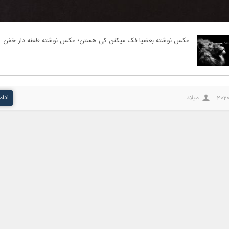
عکس نوشته بعضیا فک میکنن کی هستن؛ عکس نوشته طعنه دار خفن
2020
میلاد
ادام