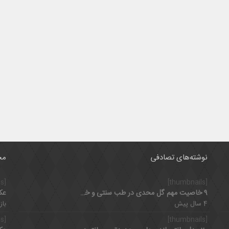
نوشته‌های تصادفی
مح
[thumbnails]
[thumbnails]
9 خاصیت مهم گل محدی در طب سنتی و خواص شگفت انگیز آن برای زنان
عک
4 سال پیش
بازدی
[thumbnails]
[thumbnails]