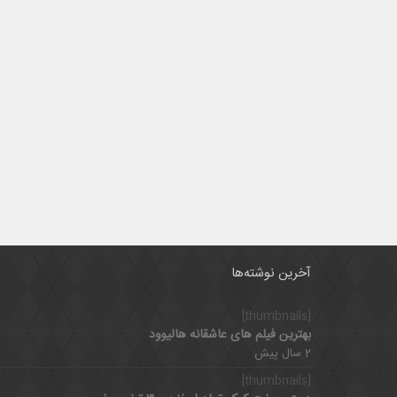
آخرین نوشته‌ها
[thumbnails]
بهترین فیلم های عاشقانه هالیوود
2 سال پیش
[thumbnails]