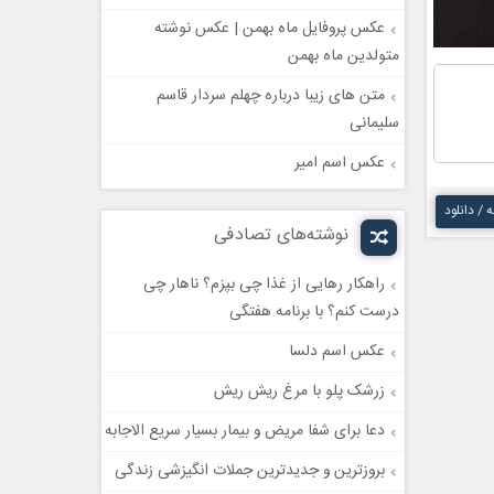
عکس پروفایل ماه بهمن | عکس نوشته
متولدین ماه بهمن
متن های زیبا درباره چهلم سردار قاسم
سلیمانی
عکس اسم امیر
ه / دانلود
نوشته‌های تصادفی
راهکار رهایی از غذا چی بپزم؟ ناهار چی
درست کنم؟ با برنامه هفتگی
عکس اسم دلسا
زرشک پلو با مرغ ریش ریش
دعا برای شفا مریض و بیمار بسیار سریع الاجابه
بروزترین و جدیدترین جملات انگیزشی زندگی