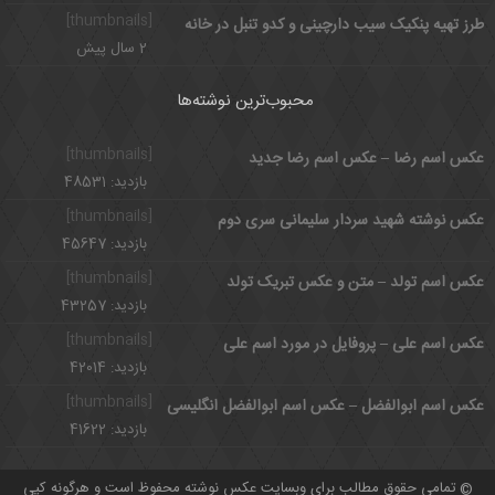
[thumbnails]
طرز تهیه پنکیک سیب دارچینی و کدو تنبل در خانه
2 سال پیش
محبوب‌ترین نوشته‌ها
[thumbnails]
عکس اسم رضا – عکس اسم رضا جدید
بازدید: 48531
[thumbnails]
عکس نوشته شهید سردار سلیمانی سری دوم
بازدید: 45647
[thumbnails]
عکس اسم تولد – متن و عکس تبریک تولد
بازدید: 43257
[thumbnails]
عکس اسم علی – پروفایل در مورد اسم علی
بازدید: 42014
[thumbnails]
عکس اسم ابوالفضل – عکس اسم ابوالفضل انگلیسی
بازدید: 41622
تمامی حقوق مطالب برای وبسایت عکس نوشته محفوظ است و هرگونه کپی
©