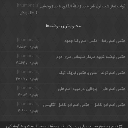
[thumbnails]
ثواب نماز شب اول قبر + نماز لَیلَةُ الدّفن یا نماز وحشت چگونه خوانده می شود؟
4 سال پیش
محبوب‌ترین نوشته‌ها
[thumbnails]
عکس اسم رضا – عکس اسم رضا جدید
بازدید: 48531
[thumbnails]
عکس نوشته شهید سردار سلیمانی سری دوم
بازدید: 45647
[thumbnails]
عکس اسم تولد – متن و عکس تبریک تولد
بازدید: 43257
[thumbnails]
عکس اسم علی – پروفایل در مورد اسم علی
بازدید: 42014
[thumbnails]
عکس اسم ابوالفضل – عکس اسم ابوالفضل انگلیسی
بازدید: 41622
تمامی حقوق مطالب برای وبسایت عکس نوشته محفوظ است و هرگونه کپی
©