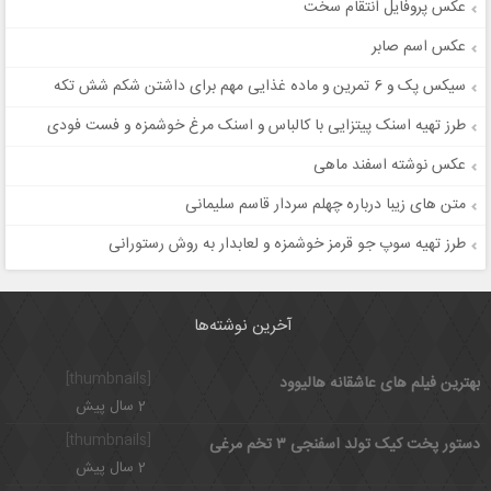
عکس پروفایل انتقام سخت
عکس اسم صابر
سیکس پک و 6 تمرین و ماده غذایی مهم برای داشتن شکم شش تکه
طرز تهیه اسنک پیتزایی با کالباس و اسنک مرغ خوشمزه و فست فودی
عکس نوشته اسفند ماهی
متن های زیبا درباره چهلم سردار قاسم سلیمانی
طرز تهیه سوپ جو قرمز خوشمزه و لعابدار به روش رستورانی
آخرین نوشته‌ها
[thumbnails]
بهترین فیلم های عاشقانه هالیوود
2 سال پیش
[thumbnails]
دستور پخت کیک تولد اسفنجی ۳ تخم مرغی
2 سال پیش