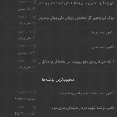
[thumbnails]
تاریخ دقیق تحویل سال 1401 +متن کوتاه ادبی و عاشقانه سال نو
4 سال پیش
[thumbnails]
بیوگرافی یحیی گل محمدی بازیکن ملی پوش و سرمربی با اخلاق پرسپولیس
4 سال پیش
[thumbnails]
عکس اسم پوریا
7 سال پیش
[thumbnails]
عکس اسم صابر
6 سال پیش
[thumbnails]
۸ راه‌ حل کاربردی رفع ریپورت در اینستاگرام: دلایل ریپورت اینستاگرام
4 سال پیش
محبوب‌ترین نوشته‌ها
[thumbnails]
عکس اسم رضا – عکس اسم رضا جدید
بازدید: 48530
[thumbnails]
عکس نوشته شهید سردار سلیمانی سری دوم
بازدید: 45646