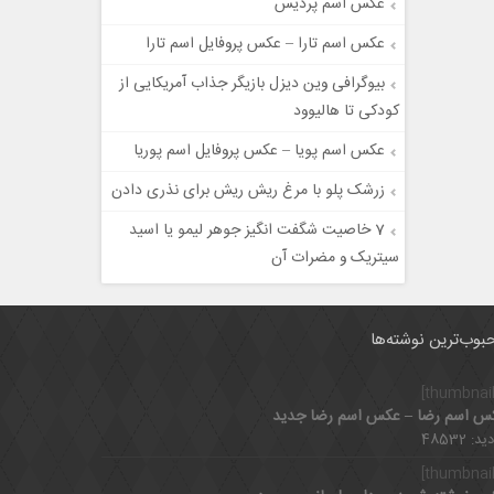
عکس اسم پردیس
عکس اسم تارا – عکس پروفایل اسم تارا
بیوگرافی وین دیزل بازیگر جذاب آمریکایی از
کودکی تا هالیوود
عکس اسم پویا – عکس پروفایل اسم پوریا
زرشک پلو با مرغ ریش ریش برای نذری دادن
7 خاصیت شگفت انگیز جوهر لیمو یا اسید
سیتریک و مضرات آن
بوب‌ترین نوشته‌ها
س اسم رضا – عکس اسم رضا جدید
د: 48532