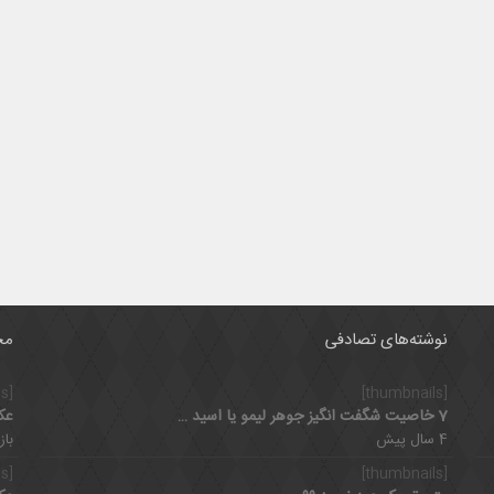
نوشته‌های تصادفی
مح
[thumbnails]
[thumbnails]
7 خاصیت شگفت انگیز جوهر لیمو یا اسید سیتریک و مضرات آن
عک
4 سال پیش
بازدی
[thumbnails]
[thumbnails]