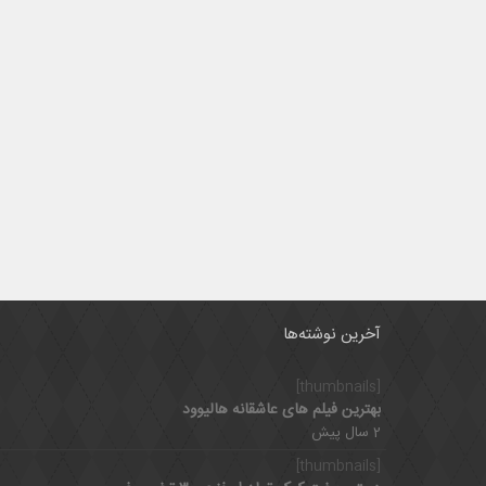
آخرین نوشته‌ها
[thumbnails]
بهترین فیلم های عاشقانه هالیوود
2 سال پیش
[thumbnails]