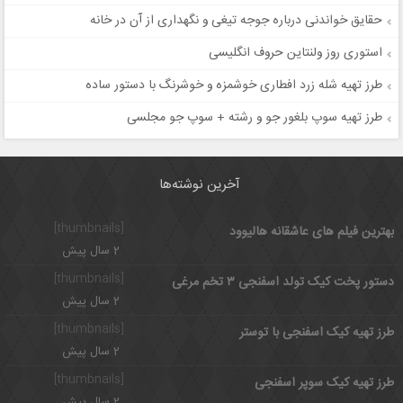
حقایق خواندنی درباره جوجه تیغی و نگهداری از آن در خانه
استوری روز ولنتاین حروف انگلیسی
طرز تهیه شله زرد افطاری خوشمزه و خوشرنگ با دستور ساده
طرز تهیه سوپ بلغور جو و رشته + سوپ جو مجلسی
آخرین نوشته‌ها
[thumbnails]
بهترین فیلم های عاشقانه هالیوود
2 سال پیش
[thumbnails]
دستور پخت کیک تولد اسفنجی ۳ تخم مرغی
2 سال پیش
[thumbnails]
طرز تهیه کیک اسفنجی با توستر
2 سال پیش
[thumbnails]
طرز تهیه کیک سوپر اسفنجی
2 سال پیش