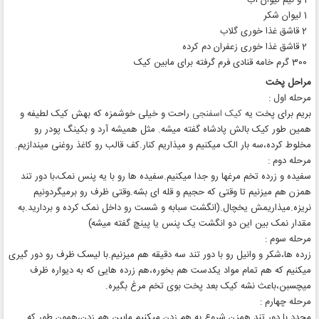
1 و نیم لیوان آب
1 لیوان شکر
2 قاشق غذا خوری گلاب
2 قاشق غذا خوری زعفران دم کرده
300 گرم خامه قنادی فرم گرفته برای مابین کیک
مراحل پخت
مرحله اول :
بریم برای پخت یه
کیک اسفنجی
راحت و خیلی خوشمزه که بهش کیک لطیفه و
همین طور کیک بالش پادشاه گفته میشه. مثل همیشه آرد و بکینگ پودر رو
مخلوط کرده،سه بار الک میکنیم و میذاریم کنار.کف قالب رو کاغذ روغنی میندازیم.
مرحله دوم :
سفیده و زرده تخم مرغها رو جدا میکنیم.سفیده ها رو با یه پنس نمک،با دور تند
همزن هم میزنیم تا وقتی که حجیم و قله ای بشه.وقتی ظرف رو برمیگردونیم
نریزه.میذاریمش یخچال.(انگشت سبابه و شست رو داخل نمک کرده و بردارید.به
مقدار نمک بین این دو انگشت یک پنس یا پینچ گفته میشه)
مرحله سوم :
زرده ها،شکر و وانیل رو با دور تند سه دقیقه هم میزنیم.با لیسک ظرف رو دور گیری
میکنیم که هم تمام مواد یکدست هم بخوره،هم زرده هایی که به دیواره ظرف
میچسبن،باعث نشه کیک بعد پخت بوی تخم مرغ بگیره.
مرحله چهارم :
مجدد با دور تند همزن شروع به هم زدن میکنیم.مابین هم زدن،همون طور که