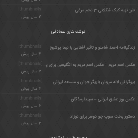
[thumbnails]
طرز تهیه کیک شکلاتی 3 تخم مرغی
2 سال پیش
نوشته‌های تصادفی
[thumbnails]
زندگینامه احمد شاملو و تاثیر آشنایی با نیما یوشیج
4 سال پیش
[thumbnails]
عکس اسم مریم – عکس اسم مریم به انگلیسی برای پروفایل
7 سال پیش
[thumbnails]
بیوگرافی لاله مرزبان بازیگر جوان و مستعد ایرانی
4 سال پیش
[thumbnails]
عکس روز عشق ایرانی – سپندارمذگان
6 سال پیش
[thumbnails]
دستور پخت سوپ جو دوسر برای نوزاد
2 سال پیش
محبوب‌ترین نوشته‌ها