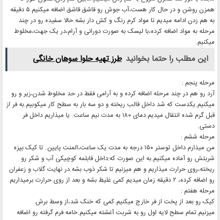
همزن روشن و در حال کار هست،آب جوش رو قاشق قاشق اضافه میکنیم.۵ دقیقه
به هم زدن ادامه میدیم تا مواد کرم رنگ و کش دار بشه.حالا سفیده رو در چند
مرحله به مواد اضافه کرده،با لیسک به صورت دورانی و آرام،در یک جهت،مخلوط
میکنیم.
این مطلب را حتما بخوانید
طرز تهیه حلوا سوهان خانگی
مرحله پنجم :
آرد رو هم در چند مرحله اضافه کرده و به آرامی فقط در حد مخلوط شدن،زیر و رو
میکنیم.یکدست که شد داخل قالب ریخته و دو سه بار به سطح کار میکوبیم.به فر از
قبل گرم شده انتقال میدیم.دمای ۱۸۰ به مدت نیم ساعت. یا میذاریم داخل فر
دستی.
مرحله ششم :
من میذارم داخل توستر ۱۵۰ درجه به مدت یک ساعت،المنت پایین. تا کیک بپزه
شربتش رو آماده میکنیم.به این صورت که:داخل قابلمه کوچیکی آب و شکر رو
ریخته،روی حرارت میذاریم و هم میزنیم تا شکر ذوب بشه.در نهایت گلاب و زعفران
رو اضافه کرده، ۲ دقیقه زمان میدیم کمی غلیظ بشه و بعد از روی حرارت برمیداریم.
مرحله هفتم :
کیک رو بعد از پخت از فر خارج میکنیم.کمی که خنک شد،از وسط برش
میزنیم.تمام سطح لایه اول رو به شربت آغشته میکنیم.خامه فرم گرفته رو اضافه