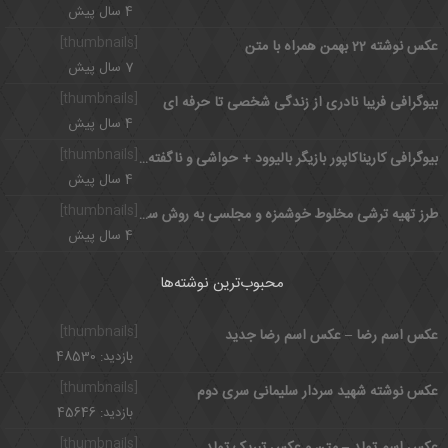
4 سال پیش
[thumbnails]
عکس نوشته 22 بهمن همراه با متن
7 سال پیش
[thumbnails]
بیوگرافی فریبا نادری از زندگی شخصی تا حرفه ای
4 سال پیش
[thumbnails]
بیوگرافی کاریناکاپور بازیگر بالیوود + حواشی و ناگفته های زندگی کاریناکاپور
4 سال پیش
[thumbnails]
طرز تهیه ترشی مخلوط خوشمزه و مجلسی به روش سنتی
4 سال پیش
محبوب‌ترین نوشته‌ها
[thumbnails]
عکس اسم رضا – عکس اسم رضا جدید
بازدید: 48530
[thumbnails]
عکس نوشته شهید سردار سلیمانی سری دوم
بازدید: 45646
[thumbnails]