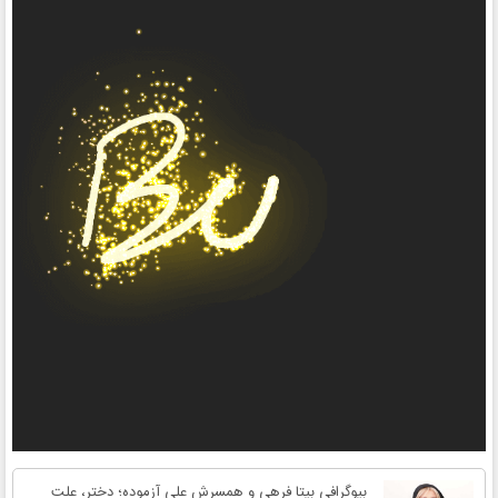
بیوگرافی بیتا فرهی و همسرش علی آزموده؛ دختر، علت