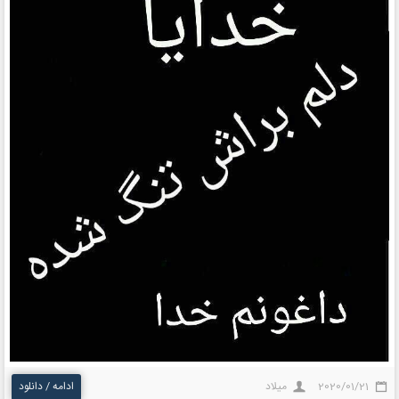
2020/01/21
میلاد
ادامه / دانلود