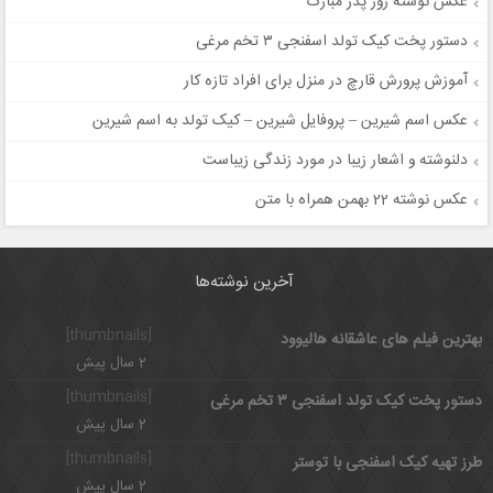
عکس نوشته روز پدر مبارک
دستور پخت کیک تولد اسفنجی ۳ تخم مرغی
آموزش پرورش قارچ در منزل برای افراد تازه کار
عکس اسم شیرین – پروفایل شیرین – کیک تولد به اسم شیرین
دلنوشته و اشعار زیبا در مورد زندگی زیباست
عکس نوشته 22 بهمن همراه با متن
آخرین نوشته‌ها
[thumbnails]
بهترین فیلم های عاشقانه هالیوود
2 سال پیش
[thumbnails]
دستور پخت کیک تولد اسفنجی ۳ تخم مرغی
2 سال پیش
[thumbnails]
طرز تهیه کیک اسفنجی با توستر
2 سال پیش