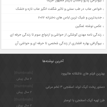
بیوگرافی پدرو پاسکال بازیگر مشهور آمریکا
خواص عناب در طب سنتی و تاثیر شگفت انگیز عناب تازه و خشک
جدیدترین و شیک ترین لباس های دخترانه 2022
عکس نوشته غمگین
زندگی نامه مهدی کوشکی از حواشی و ازدواج سوم تا زندگی حرفه ای
بیوگرافی بهاره افشاری از زندگی شخصی تا حرفه ای و حواشی آن
آخرین نوشته‌ها
[thumbnails]
بهترین فیلم های عاشقانه هالیوود
2 سال پیش
[thumbnails]
دستور پخت کیک تولد اسفنجی ۳ تخم مرغی
2 سال پیش
[thumbnails]
طرز تهیه کیک اسفنجی با توستر
2 سال پیش