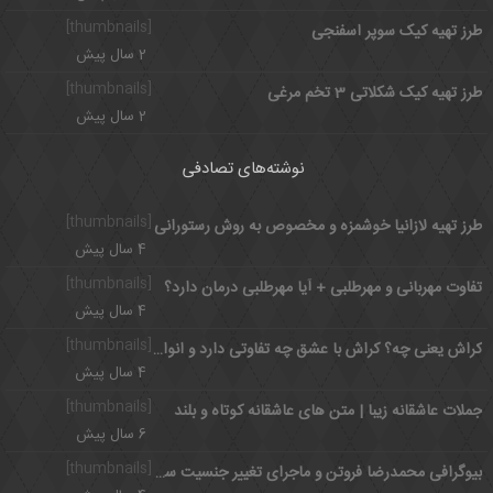
[thumbnails]
طرز تهیه کیک سوپر اسفنجی
2 سال پیش
[thumbnails]
طرز تهیه کیک شکلاتی 3 تخم مرغی
2 سال پیش
نوشته‌های تصادفی
[thumbnails]
طرز تهیه لازانیا خوشمزه و مخصوص به روش رستورانی
4 سال پیش
[thumbnails]
تفاوت مهربانی و مهرطلبی + آیا مهرطلبی درمان دارد؟
4 سال پیش
[thumbnails]
کراش یعنی چه؟ کراش با عشق چه تفاوتی دارد و انواع کراش چیست؟
4 سال پیش
[thumbnails]
جملات عاشقانه زیبا | متن های عاشقانه کوتاه و بلند
6 سال پیش
[thumbnails]
بیوگرافی محمدرضا فروتن و ماجرای تغییر جنسیت سوپراستار دهه هفتاد