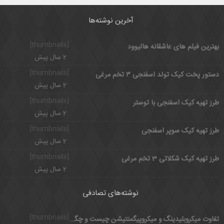
آخرین نوشته‌ها
[thumbnails]
بهترین فیلم های عاشقانه هالیوود
2 سال پیش
[thumbnails]
دستور پخت کیک تولد اسفنجی ۳ تخم مرغی
2 سال پیش
[thumbnails]
طرز تهیه کیک اسفنجی با توستر
2 سال پیش
[thumbnails]
طرز تهیه کیک سوپر اسفنجی
2 سال پیش
[thumbnails]
طرز تهیه کیک شکلاتی 3 تخم مرغی
2 سال پیش
نوشته‌های تصادفی
[thumbnails]
تفاوت میکروبلیدینگ و میکروپیگمنتیشن چیست و چگونه انجام می شود؟