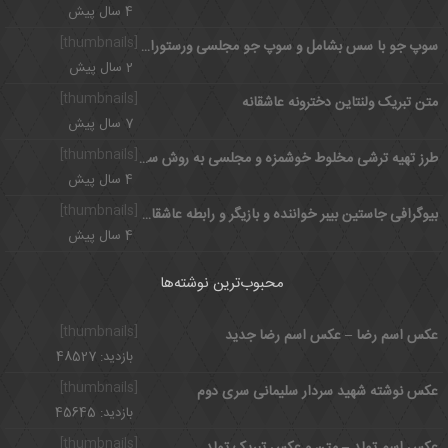
4 سال پیش
[thumbnails]
سوپ جو با سس بشامل و سوپ جو مجلسی ورستورانی
2 سال پیش
[thumbnails]
متن تبریک ولنتاین دخترونه عاشقانه
7 سال پیش
[thumbnails]
طرز تهیه ترشی مخلوط خوشمزه و مجلسی به روش سنتی
4 سال پیش
[thumbnails]
بیوگرافی جاستین بیبر خواننده و بازیگر و رابطه عاشقانه با سلنا گومز
4 سال پیش
محبوب‌ترین نوشته‌ها
[thumbnails]
عکس اسم رضا – عکس اسم رضا جدید
بازدید: 48527
[thumbnails]
عکس نوشته شهید سردار سلیمانی سری دوم
بازدید: 45645
[thumbnails]