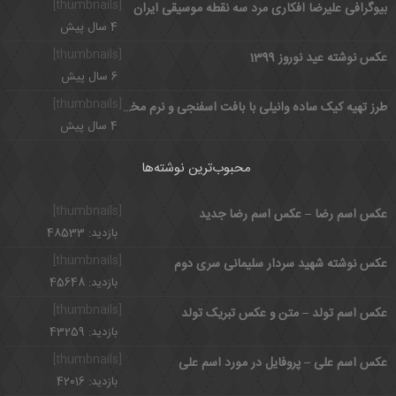
[thumbnails]
بیوگرافی علیرضا افکاری مرد سه نقطه موسیقی ایران
4 سال پیش
[thumbnails]
عکس نوشته عید نوروز 1399
6 سال پیش
[thumbnails]
طرز تهیه کیک ساده وانیلی با بافت اسفنجی و نرم مخصوص عصرانه
4 سال پیش
محبوب‌ترین نوشته‌ها
[thumbnails]
عکس اسم رضا – عکس اسم رضا جدید
بازدید: 48533
[thumbnails]
عکس نوشته شهید سردار سلیمانی سری دوم
بازدید: 45648
[thumbnails]
عکس اسم تولد – متن و عکس تبریک تولد
بازدید: 43259
[thumbnails]
عکس اسم علی – پروفایل در مورد اسم علی
بازدید: 42016