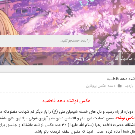
 مناسبت ها
اس ام اس و شعر
ه دهه فاطمیه
دسته:
عکس پروفایل
عکس نوشته دهه فاطمیه
ه دوباره از راه رسید و دل های خسته شیعیان علی (ع) را بار دیگر غم شهادت مظلومانه ما
عکس نوشته
ضمن تسلیت این ایام و التماس دعای خیر آرزوی قبولی عزاداری های عاشقا
مومنان و عاشقانه حضرت فاطمه زهرا (سلام الله علیها ) 32 عدد عکس نوشته عاشقانه و ج
ال شما آماده کرده است . امید که مقبول لطف کریمانه بانو باشد.