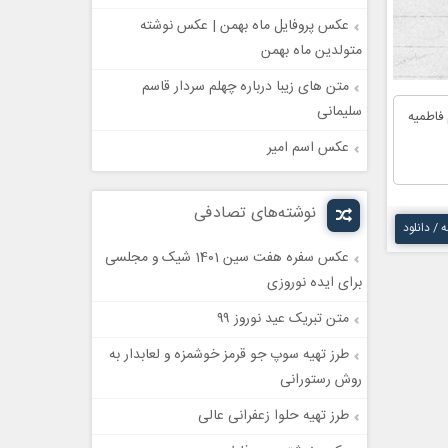
عکس پروفایل ماه بهمن | عکس نوشته
متولدین ماه بهمن
متن های زیبا درباره چهلم سردار قاسم
سلیمانی
فاطمیه
عکس اسم امیر
نوشته‌های تصادفی
ه / دانلود
عکس سفره هفت سین 1401 شیک و مجلسی
برای ایده نوروزی
متن تبریک عید نوروز ۹۹
طرز تهیه سوپ جو قرمز خوشمزه و لعابدار به
روش رستورانی
طرز تهیه حلوا زعفرانی عالی