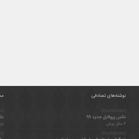
نوشته‌های تصادفی
مح
[thumbnails]
[thumbnails]
عکس پروفایل جدید 99
عک
6 سال پیش
بازدی
[thumbnails]
[thumbnails]