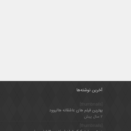
آخرین نوشته‌ها
[thumbnails]
بهترین فیلم های عاشقانه هالیوود
2 سال پیش
[thumbnails]